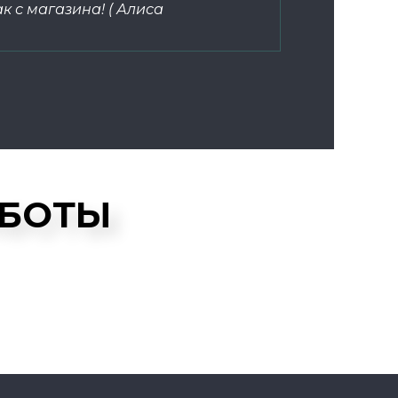
к с магазина! ( Алиса
АБОТЫ