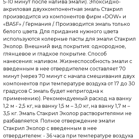
5-10 минут после налива эмали). Эпоксидно-
акриловая двухкомпонентная эмаль Стакрил
производится из компонентов фирм «DOW» и
«BASF» / Германия /. Производится эмаль только
белого цвета. Для придания нужного цвета
используются колерные пасты для эмали Стакрил
Эколор. Внешний вид покрытия: однородное,
глянцевое и гладкое покрытие. Способ
нанесения: наливом. Жизнеспособность эмали с
введенным в нее отвердителем составляет 70
минут (через 70 минут с начала смешивания двух
компонентов при температуре воздуха от 17 до 30
градусов С эмаль будет непригодна к
применению). Рекомендуемый расход на ванну
1,2 м - 2,5 кг, на ванну 1,5 м – 3,0 кг, на ванну 1,7 м –
3,5 кг. Эмаль Стакрил Эколор растворителями не
разбавляется. Полное отверждение эмали
Стакрил Эколор с введенным в нее
отвердителем: - 36 часа при температуре воздуха